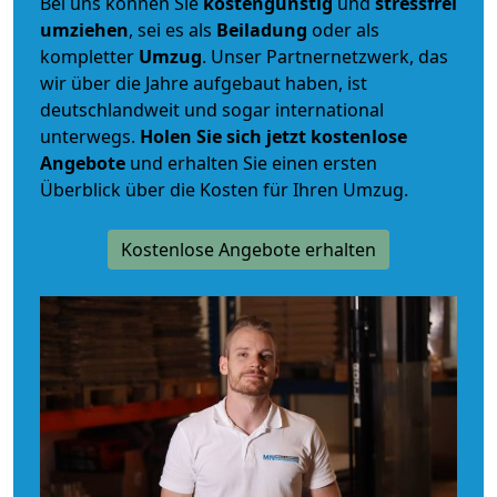
Bei uns können Sie
kostengünstig
und
stressfrei
umziehen
, sei es als
Beiladung
oder als
kompletter
Umzug
. Unser Partnernetzwerk, das
wir über die Jahre aufgebaut haben, ist
deutschlandweit und sogar international
unterwegs.
Holen Sie sich jetzt kostenlose
Angebote
und erhalten Sie einen ersten
Überblick über die Kosten für Ihren Umzug.
Kostenlose Angebote erhalten