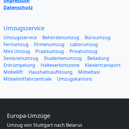
Impressum
Datenschutz
Umzugsservice
Umzugsservice
Behördenumzug
Büroumzug
Fernumzug
Firmenumzug
Laborumzug
Mini Umzug
Praxisumzug
Privatumzug
Seniorenumzug
Studentenumzug
Beiladung
Entrümpelung
Halteverbotszone
Klaviertransport
Möbellift
Haushaltsauflösung
Möbeltaxi
Möbelmitfahrzentrale
Umzugskartons
Europa-Umzüge
Umzug von Stuttgart nach Belarus