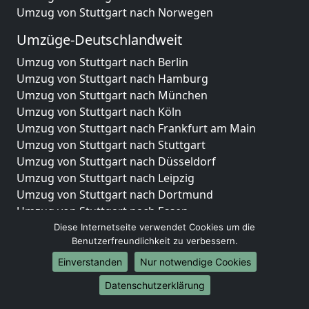
Umzug von Stuttgart nach Norwegen
Umzüge-Deutschlandweit
Umzug von Stuttgart nach Berlin
Umzug von Stuttgart nach Hamburg
Umzug von Stuttgart nach München
Umzug von Stuttgart nach Köln
Umzug von Stuttgart nach Frankfurt am Main
Umzug von Stuttgart nach Stuttgart
Umzug von Stuttgart nach Düsseldorf
Umzug von Stuttgart nach Leipzig
Umzug von Stuttgart nach Dortmund
Umzug von Stuttgart nach Essen
Umzug von Stuttgart nach Bremen
Diese Internetseite verwendet Cookies um die
Benutzerfreundlichkeit zu verbessern.
Umzug von Stuttgart nach Dresden
Umzug von Stuttgart nach Hannover
Einverstanden
Nur notwendige Cookies
Umzug von Stuttgart nach Nürnberg
Datenschutzerklärung
Umzug von Stuttgart nach Duisburg