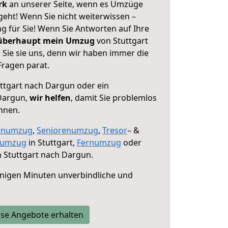
erk
an unserer Seite, wenn es Umzüge
geht! Wenn Sie nicht weiterwissen –
ng für Sie! Wenn Sie Antworten auf Ihre
 überhaupt mein Umzug
von Stuttgart
Sie sie uns, denn wir haben immer die
Fragen parat.
ttgart nach Dargun oder ein
Dargun,
wir helfen
, damit Sie problemlos
nnen.
enumzug
,
Seniorenumzug
,
Tresor
– &
numzug
in Stuttgart,
Fernumzug
oder
 Stuttgart nach Dargun.
nigen Minuten unverbindliche und
se Angebote erhalten