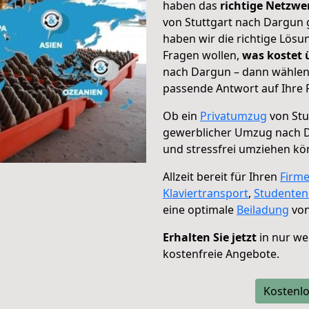
haben das
richtige Netzw
von Stuttgart nach Dargun 
haben wir die richtige Lösu
Fragen wollen,
was kostet
nach Dargun – dann wählen 
passende Antwort auf Ihre 
Ob ein
Privatumzug
von Stu
gewerblicher Umzug nach 
und stressfrei umziehen kö
Allzeit bereit für Ihren
Firm
Klaviertransport
,
Studente
eine optimale
Beiladung
von
Erhalten Sie jetzt
in nur we
kostenfreie Angebote.
Kostenlo