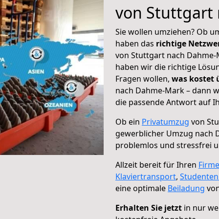
von Stuttgar
Sie wollen umziehen? Ob um
haben das
richtige Netzw
von Stuttgart nach Dahme-M
haben wir die richtige Lösu
Fragen wollen,
was kostet
nach Dahme-Mark – dann wä
die passende Antwort auf Ih
Ob ein
Privatumzug
von Stu
gewerblicher Umzug nach
problemlos und stressfrei 
Allzeit bereit für Ihren
Firm
Klaviertransport
,
Studente
eine optimale
Beiladung
von
Erhalten Sie jetzt
in nur we