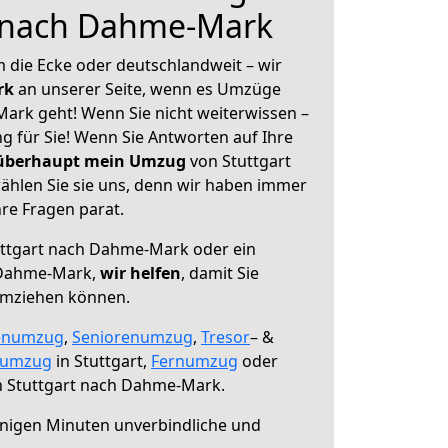
t nach Dahme-Mark
 die Ecke oder deutschlandweit – wir
erk
an unserer Seite, wenn es Umzüge
ark geht! Wenn Sie nicht weiterwissen –
ng für Sie! Wenn Sie Antworten auf Ihre
 überhaupt mein Umzug
von Stuttgart
hlen Sie sie uns, denn wir haben immer
re Fragen parat.
ttgart nach Dahme-Mark oder ein
 Dahme-Mark,
wir helfen
, damit Sie
umziehen können.
enumzug
,
Seniorenumzug
,
Tresor
– &
numzug
in Stuttgart,
Fernumzug
oder
 Stuttgart nach Dahme-Mark.
nigen Minuten unverbindliche und