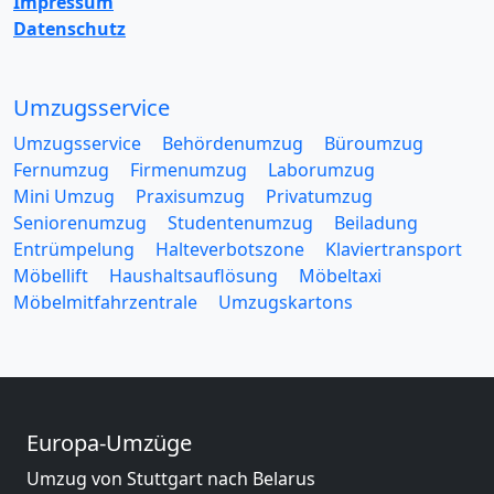
Impressum
Datenschutz
Umzugsservice
Umzugsservice
Behördenumzug
Büroumzug
Fernumzug
Firmenumzug
Laborumzug
Mini Umzug
Praxisumzug
Privatumzug
Seniorenumzug
Studentenumzug
Beiladung
Entrümpelung
Halteverbotszone
Klaviertransport
Möbellift
Haushaltsauflösung
Möbeltaxi
Möbelmitfahrzentrale
Umzugskartons
Europa-Umzüge
Umzug von Stuttgart nach Belarus