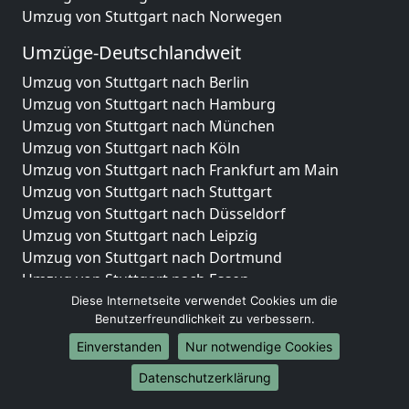
Umzug von Stuttgart nach Norwegen
Umzüge-Deutschlandweit
Umzug von Stuttgart nach Berlin
Umzug von Stuttgart nach Hamburg
Umzug von Stuttgart nach München
Umzug von Stuttgart nach Köln
Umzug von Stuttgart nach Frankfurt am Main
Umzug von Stuttgart nach Stuttgart
Umzug von Stuttgart nach Düsseldorf
Umzug von Stuttgart nach Leipzig
Umzug von Stuttgart nach Dortmund
Umzug von Stuttgart nach Essen
Umzug von Stuttgart nach Bremen
Diese Internetseite verwendet Cookies um die
Benutzerfreundlichkeit zu verbessern.
Umzug von Stuttgart nach Dresden
Umzug von Stuttgart nach Hannover
Einverstanden
Nur notwendige Cookies
Umzug von Stuttgart nach Nürnberg
Datenschutzerklärung
Umzug von Stuttgart nach Duisburg