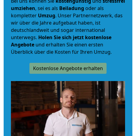
Bei uns können Sie
kostengünstig
und
stressfrei
umziehen
, sei es als
Beiladung
oder als
kompletter
Umzug
. Unser Partnernetzwerk, das
wir über die Jahre aufgebaut haben, ist
deutschlandweit und sogar international
unterwegs.
Holen Sie sich jetzt kostenlose
Angebote
und erhalten Sie einen ersten
Überblick über die Kosten für Ihren Umzug.
Kostenlose Angebote erhalten