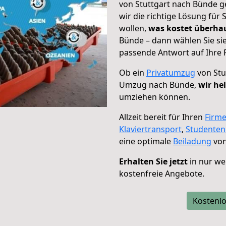
von Stuttgart nach Bünde g
wir die richtige Lösung für
wollen,
was kostet überh
Bünde – dann wählen Sie si
passende Antwort auf Ihre 
Ob ein
Privatumzug
von Stu
Umzug nach Bünde,
wir he
umziehen können.
Allzeit bereit für Ihren
Firm
Klaviertransport
,
Studente
eine optimale
Beiladung
von
Erhalten Sie jetzt
in nur we
kostenfreie Angebote.
Kostenlo