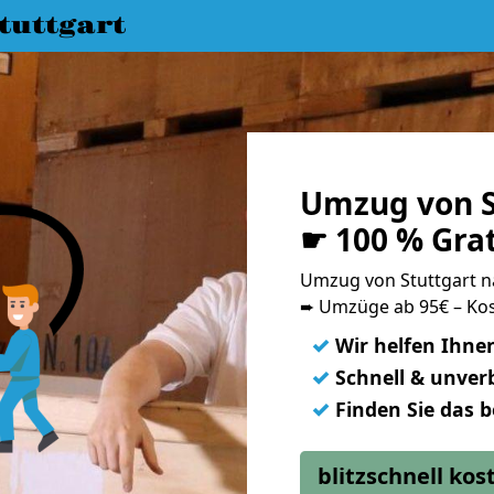
uttgart
Umzug von S
☛ 100 % Gra
Umzug von Stuttgart 
➨ Umzüge ab 95€ – Kos
✓
Wir helfen Ihne
✓
Schnell & unverb
✓
Finden Sie das 
blitzschnell ko