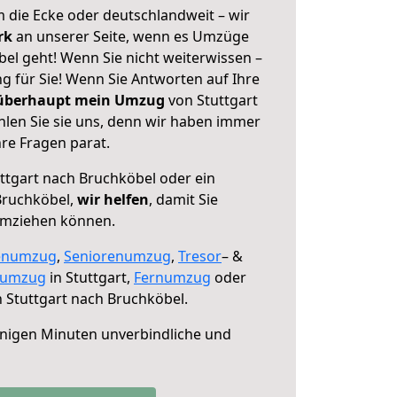
 die Ecke oder deutschlandweit – wir
erk
an unserer Seite, wenn es Umzüge
el geht! Wenn Sie nicht weiterwissen –
ng für Sie! Wenn Sie Antworten auf Ihre
 überhaupt mein Umzug
von Stuttgart
len Sie sie uns, denn wir haben immer
re Fragen parat.
ttgart nach Bruchköbel oder ein
Bruchköbel,
wir helfen
, damit Sie
umziehen können.
enumzug
,
Seniorenumzug
,
Tresor
– &
numzug
in Stuttgart,
Fernumzug
oder
 Stuttgart nach Bruchköbel.
nigen Minuten unverbindliche und