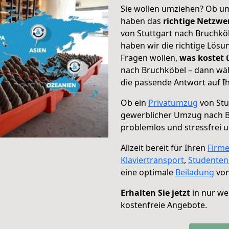
Sie wollen umziehen? Ob um
haben das
richtige Netzw
von Stuttgart nach Bruchköb
haben wir die richtige Lösu
Fragen wollen,
was kostet
nach Bruchköbel – dann wäh
die passende Antwort auf Ih
Ob ein
Privatumzug
von Stu
gewerblicher Umzug nach 
problemlos und stressfrei 
Allzeit bereit für Ihren
Firm
Klaviertransport
,
Studente
eine optimale
Beiladung
von
Erhalten Sie jetzt
in nur we
kostenfreie Angebote.