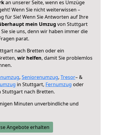
erk
an unserer Seite, wenn es Umzüge
geht! Wenn Sie nicht weiterwissen –
ng für Sie! Wenn Sie Antworten auf Ihre
 überhaupt mein Umzug
von Stuttgart
 Sie sie uns, denn wir haben immer die
Fragen parat.
ttgart nach Bretten oder ein
retten,
wir helfen
, damit Sie problemlos
nnen.
enumzug
,
Seniorenumzug
,
Tresor
– &
numzug
in Stuttgart,
Fernumzug
oder
 Stuttgart nach Bretten.
nigen Minuten unverbindliche und
se Angebote erhalten