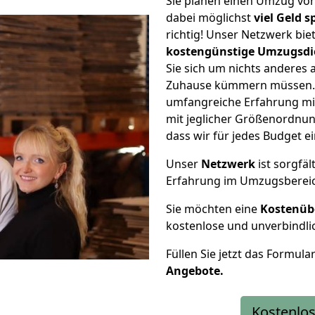
Sie planen einen Umzug von
dabei möglichst
viel Geld 
richtig! Unser Netzwerk bi
kostengünstige Umzugsdi
Sie sich um nichts anderes 
Zuhause kümmern müssen. W
umfangreiche Erfahrung mi
mit jeglicher Größenordnun
dass wir für jedes Budget 
Unser
Netzwerk
ist sorgfäl
Erfahrung im Umzugsberei
Sie möchten eine
Kostenüb
kostenlose und unverbindli
Füllen Sie jetzt das Formula
Angebote.
Kostenlos