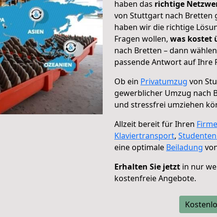
haben das
richtige Netzw
von Stuttgart nach Bretten 
haben wir die richtige Lösu
Fragen wollen,
was kostet
nach Bretten – dann wählen
passende Antwort auf Ihre 
Ob ein
Privatumzug
von Stu
gewerblicher Umzug nach B
und stressfrei umziehen kö
Allzeit bereit für Ihren
Firm
Klaviertransport
,
Studente
eine optimale
Beiladung
von
Erhalten Sie jetzt
in nur we
kostenfreie Angebote.
Kostenlo