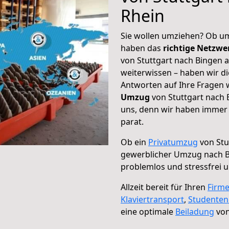
Rhein
Sie wollen umziehen? Ob um
haben das
richtige Netzw
von Stuttgart nach Bingen 
weiterwissen – haben wir di
Antworten auf Ihre Fragen 
Umzug
von Stuttgart nach 
uns, denn wir haben immer 
parat.
Ob ein
Privatumzug
von Stu
gewerblicher Umzug nach 
problemlos und stressfrei 
Allzeit bereit für Ihren
Firm
Klaviertransport
,
Studente
eine optimale
Beiladung
von