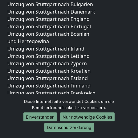
Umzug von Stuttgart nach Bulgarien
Umzug von Stuttgart nach Dänemark
Umzug von Stuttgart nach England
Umzug von Stuttgart nach Portugal
Umzug von Stuttgart nach Bosnien
und Herzegowina
Umzug von Stuttgart nach Irland
Umzug von Stuttgart nach Lettland
Umzug von Stuttgart nach Zypern
Umzug von Stuttgart nach Kroatien
Umzug von Stuttgart nach Estland
Umzug von Stuttgart nach Finnland
Umzug von Stuttgart nach Frankreich
Umzug von Stuttgart nach Griechenland
Diese Internetseite verwendet Cookies um die
Umzug von Stuttgart nach Italien
Benutzerfreundlichkeit zu verbessern.
Umzug von Stuttgart nach Liechtenstein
Einverstanden
Nur notwendige Cookies
Umzug von Stuttgart nach Luxemburg
Datenschutzerklärung
Umzug von Stuttgart nach Niederlande
Umzug von Stuttgart nach Norwegen