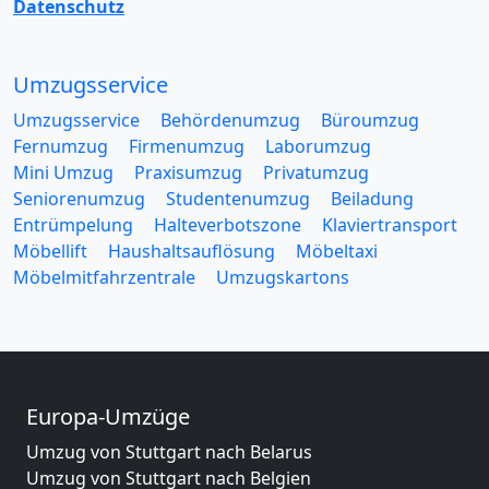
Datenschutz
Umzugsservice
Umzugsservice
Behördenumzug
Büroumzug
Fernumzug
Firmenumzug
Laborumzug
Mini Umzug
Praxisumzug
Privatumzug
Seniorenumzug
Studentenumzug
Beiladung
Entrümpelung
Halteverbotszone
Klaviertransport
Möbellift
Haushaltsauflösung
Möbeltaxi
Möbelmitfahrzentrale
Umzugskartons
Europa-Umzüge
Umzug von Stuttgart nach Belarus
Umzug von Stuttgart nach Belgien