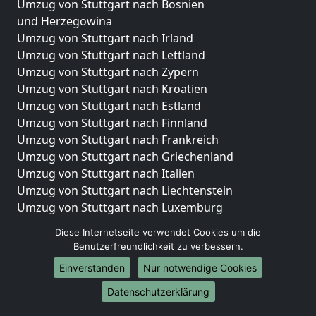
Umzug von Stuttgart nach Bosnien
und Herzegowina
Umzug von Stuttgart nach Irland
Umzug von Stuttgart nach Lettland
Umzug von Stuttgart nach Zypern
Umzug von Stuttgart nach Kroatien
Umzug von Stuttgart nach Estland
Umzug von Stuttgart nach Finnland
Umzug von Stuttgart nach Frankreich
Umzug von Stuttgart nach Griechenland
Umzug von Stuttgart nach Italien
Umzug von Stuttgart nach Liechtenstein
Umzug von Stuttgart nach Luxemburg
Umzug von Stuttgart nach Niederlande
Diese Internetseite verwendet Cookies um die
Umzug von Stuttgart nach Norwegen
Benutzerfreundlichkeit zu verbessern.
Umzüge-Deutschlandweit
Einverstanden
Nur notwendige Cookies
Umzug von Stuttgart nach Berlin
Datenschutzerklärung
Umzug von Stuttgart nach Hamburg