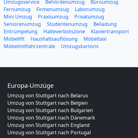
Umzugsservice
Behördenumzug
Büroumzug
Fernumzug
Firmenumzug
Laborumzug
Mini Umzug
Praxisumzug
Privatumzug
Seniorenumzug
Studentenumzug
Beiladung
Entrümpelung
Halteverbotszone
Klaviertransport
Möbellift
Haushaltsauflösung
Möbeltaxi
Möbelmitfahrzentrale
Umzugskartons
Europa-Umzüge
Umzug von Stuttgart nach Belarus
Umzug von Stuttgart nach Belgien
Umzug von Stuttgart nach Bulgarien
Umzug von Stuttgart nach Dänemark
Umzug von Stuttgart nach England
Umzug von Stuttgart nach Portugal