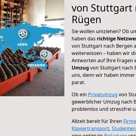
von Stuttgart
Rügen
Sie wollen umziehen? Ob um
haben das
richtige Netzw
von Stuttgart nach Bergen 
weiterwissen – haben wir di
Antworten auf Ihre Fragen 
Umzug
von Stuttgart nach 
uns, denn wir haben immer 
parat.
Ob ein
Privatumzug
von Stu
gewerblicher Umzug nach 
problemlos und stressfrei 
Allzeit bereit für Ihren
Firm
Klaviertransport
,
Studente
eine optimale
Beiladung
von