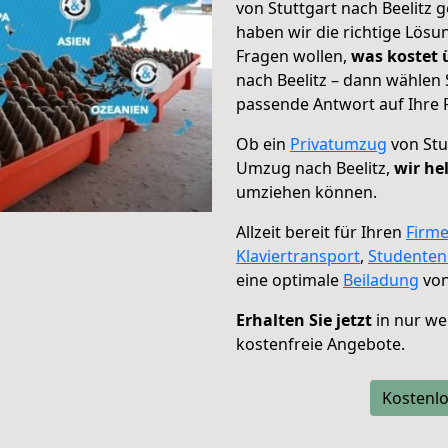
von Stuttgart nach Beelitz 
haben wir die richtige Lösu
Fragen wollen,
was kostet
nach Beelitz – dann wählen 
passende Antwort auf Ihre 
Ob ein
Privatumzug
von Stu
Umzug nach Beelitz,
wir he
umziehen können.
Allzeit bereit für Ihren
Firm
Klaviertransport
,
Studente
eine optimale
Beiladung
von
Erhalten Sie jetzt
in nur we
kostenfreie Angebote.
Kostenlo