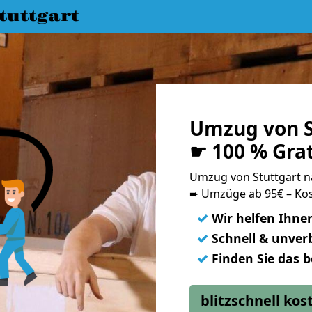
uttgart
Umzug von S
☛ 100 % Gra
Umzug von Stuttgart n
➨ Umzüge ab 95€ – Kos
✓
Wir helfen Ihne
✓
Schnell & unverb
✓
Finden Sie das 
blitzschnell ko