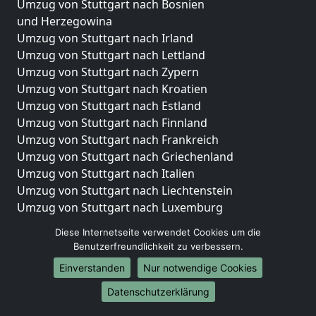
Umzug von Stuttgart nach Bosnien
und Herzegowina
Umzug von Stuttgart nach Irland
Umzug von Stuttgart nach Lettland
Umzug von Stuttgart nach Zypern
Umzug von Stuttgart nach Kroatien
Umzug von Stuttgart nach Estland
Umzug von Stuttgart nach Finnland
Umzug von Stuttgart nach Frankreich
Umzug von Stuttgart nach Griechenland
Umzug von Stuttgart nach Italien
Umzug von Stuttgart nach Liechtenstein
Umzug von Stuttgart nach Luxemburg
Umzug von Stuttgart nach Niederlande
Diese Internetseite verwendet Cookies um die
Umzug von Stuttgart nach Norwegen
Benutzerfreundlichkeit zu verbessern.
Umzüge-Deutschlandweit
Einverstanden
Nur notwendige Cookies
Umzug von Stuttgart nach Berlin
Datenschutzerklärung
Umzug von Stuttgart nach Hamburg