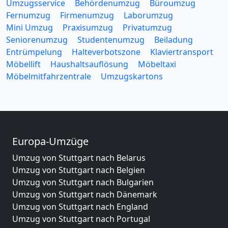
Umzugsservice
Behördenumzug
Büroumzug
Fernumzug
Firmenumzug
Laborumzug
Mini Umzug
Praxisumzug
Privatumzug
Seniorenumzug
Studentenumzug
Beiladung
Entrümpelung
Halteverbotszone
Klaviertransport
Möbellift
Haushaltsauflösung
Möbeltaxi
Möbelmitfahrzentrale
Umzugskartons
Europa-Umzüge
Umzug von Stuttgart nach Belarus
Umzug von Stuttgart nach Belgien
Umzug von Stuttgart nach Bulgarien
Umzug von Stuttgart nach Dänemark
Umzug von Stuttgart nach England
Umzug von Stuttgart nach Portugal