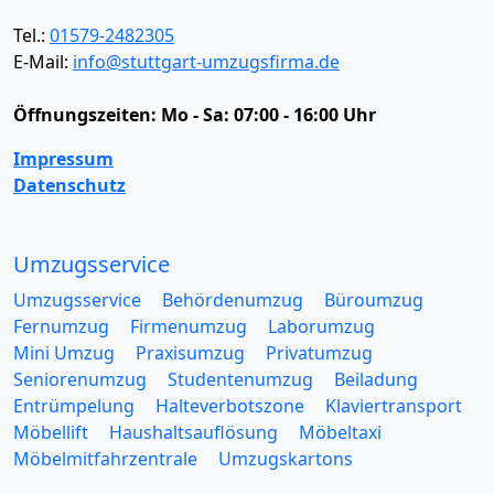
Tel.:
01579-2482305
E-Mail:
info@stuttgart-umzugsfirma.de
Öffnungszeiten:
Mo - Sa: 07:00 - 16:00 Uhr
Impressum
Datenschutz
Umzugsservice
Umzugsservice
Behördenumzug
Büroumzug
Fernumzug
Firmenumzug
Laborumzug
Mini Umzug
Praxisumzug
Privatumzug
Seniorenumzug
Studentenumzug
Beiladung
Entrümpelung
Halteverbotszone
Klaviertransport
Möbellift
Haushaltsauflösung
Möbeltaxi
Möbelmitfahrzentrale
Umzugskartons