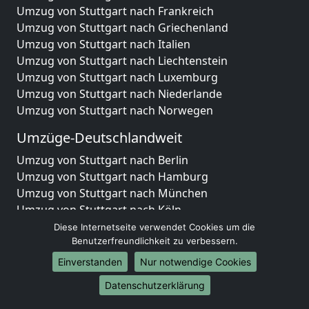
Umzug von Stuttgart nach Frankreich
Umzug von Stuttgart nach Griechenland
Umzug von Stuttgart nach Italien
Umzug von Stuttgart nach Liechtenstein
Umzug von Stuttgart nach Luxemburg
Umzug von Stuttgart nach Niederlande
Umzug von Stuttgart nach Norwegen
Umzüge-Deutschlandweit
Umzug von Stuttgart nach Berlin
Umzug von Stuttgart nach Hamburg
Umzug von Stuttgart nach München
Umzug von Stuttgart nach Köln
Umzug von Stuttgart nach Frankfurt am Main
Diese Internetseite verwendet Cookies um die
Umzug von Stuttgart nach Stuttgart
Benutzerfreundlichkeit zu verbessern.
Umzug von Stuttgart nach Düsseldorf
Einverstanden
Nur notwendige Cookies
Umzug von Stuttgart nach Leipzig
Datenschutzerklärung
Umzug von Stuttgart nach Dortmund
Umzug von Stuttgart nach Essen