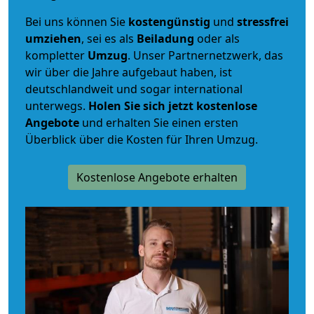
Bei uns können Sie
kostengünstig
und
stressfrei
umziehen
, sei es als
Beiladung
oder als
kompletter
Umzug
. Unser Partnernetzwerk, das
wir über die Jahre aufgebaut haben, ist
deutschlandweit und sogar international
unterwegs.
Holen Sie sich jetzt kostenlose
Angebote
und erhalten Sie einen ersten
Überblick über die Kosten für Ihren Umzug.
Kostenlose Angebote erhalten