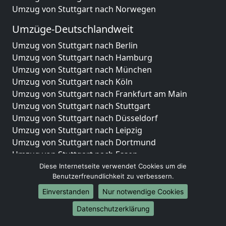
Umzug von Stuttgart nach Norwegen
Umzüge-Deutschlandweit
Umzug von Stuttgart nach Berlin
Umzug von Stuttgart nach Hamburg
Umzug von Stuttgart nach München
Umzug von Stuttgart nach Köln
Umzug von Stuttgart nach Frankfurt am Main
Umzug von Stuttgart nach Stuttgart
Umzug von Stuttgart nach Düsseldorf
Umzug von Stuttgart nach Leipzig
Umzug von Stuttgart nach Dortmund
Umzug von Stuttgart nach Essen
Umzug von Stuttgart nach Bremen
Diese Internetseite verwendet Cookies um die
Benutzerfreundlichkeit zu verbessern.
Umzug von Stuttgart nach Dresden
Umzug von Stuttgart nach Hannover
Einverstanden
Nur notwendige Cookies
Umzug von Stuttgart nach Nürnberg
Datenschutzerklärung
Umzug von Stuttgart nach Duisburg