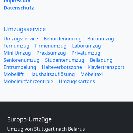
Impressum
Datenschutz
Umzugsservice
Umzugsservice
Behördenumzug
Büroumzug
Fernumzug
Firmenumzug
Laborumzug
Mini Umzug
Praxisumzug
Privatumzug
Seniorenumzug
Studentenumzug
Beiladung
Entrümpelung
Halteverbotszone
Klaviertransport
Möbellift
Haushaltsauflösung
Möbeltaxi
Möbelmitfahrzentrale
Umzugskartons
Europa-Umzüge
Umzug von Stuttgart nach Belarus