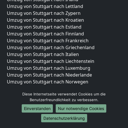
Umzug von Stuttgart nach Lettland
Umzug von Stuttgart nach Zypern
Umzug von Stuttgart nach Kroatien
Umzug von Stuttgart nach Estland
Umzug von Stuttgart nach Finnland
Umzug von Stuttgart nach Frankreich
Umzug von Stuttgart nach Griechenland
Umzug von Stuttgart nach Italien
Umzug von Stuttgart nach Liechtenstein
Umzug von Stuttgart nach Luxemburg
Umzug von Stuttgart nach Niederlande
Umzug von Stuttgart nach Norwegen
Umzüge-Deutschlandweit
Diese Internetseite verwendet Cookies um die
Benutzerfreundlichkeit zu verbessern.
Umzug von Stuttgart nach Berlin
Umzug von Stuttgart nach Hamburg
Einverstanden
Nur notwendige Cookies
Umzug von Stuttgart nach München
Datenschutzerklärung
Umzug von Stuttgart nach Köln