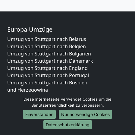
Europa-Umzüge
Umzug von Stuttgart nach Belarus
Umzug von Stuttgart nach Belgien
Umzug von Stuttgart nach Bulgarien
Umzug von Stuttgart nach Dänemark
Umzug von Stuttgart nach England
Umzug von Stuttgart nach Portugal
Umzug von Stuttgart nach Bosnien
und Herzegowina
Umzug von Stuttgart nach Irland
Diese Internetseite verwendet Cookies um die
Umzug von Stuttgart nach Lettland
Benutzerfreundlichkeit zu verbessern.
Umzug von Stuttgart nach Zypern
Einverstanden
Nur notwendige Cookies
Umzug von Stuttgart nach Kroatien
Datenschutzerklärung
Umzug von Stuttgart nach Estland
Umzug von Stuttgart nach Finnland