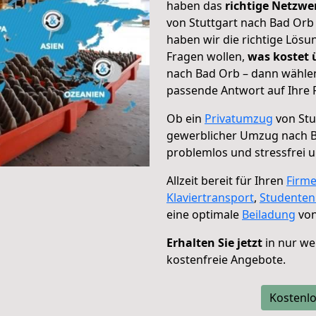
haben das
richtige Netzw
von Stuttgart nach Bad Orb 
haben wir die richtige Lösu
Fragen wollen,
was kostet
nach Bad Orb – dann wählen
passende Antwort auf Ihre 
Ob ein
Privatumzug
von Stu
gewerblicher Umzug nach 
problemlos und stressfrei 
Allzeit bereit für Ihren
Firm
Klaviertransport
,
Studente
eine optimale
Beiladung
von
Erhalten Sie jetzt
in nur we
kostenfreie Angebote.
Kostenlo