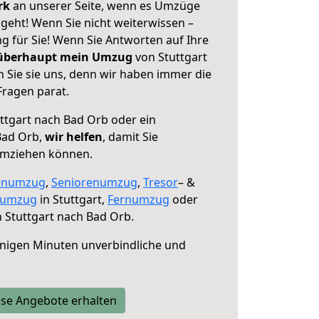
erk
an unserer Seite, wenn es Umzüge
geht! Wenn Sie nicht weiterwissen –
ng für Sie! Wenn Sie Antworten auf Ihre
 überhaupt mein Umzug
von Stuttgart
 Sie sie uns, denn wir haben immer die
Fragen parat.
ttgart nach Bad Orb oder ein
Bad Orb,
wir helfen
, damit Sie
umziehen können.
enumzug
,
Seniorenumzug
,
Tresor
– &
numzug
in Stuttgart,
Fernumzug
oder
 Stuttgart nach Bad Orb.
nigen Minuten unverbindliche und
se Angebote erhalten