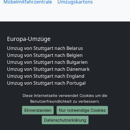
Möbelmitfahrzentrale
Umzugskartons
Europa-Umzüge
Umzug von Stuttgart nach Belarus
Umzug von Stuttgart nach Belgien
Umzug von Stuttgart nach Bulgarien
Umzug von Stuttgart nach Dänemark
Umzug von Stuttgart nach England
Umzug von Stuttgart nach Portugal
Umzug von Stuttgart nach Bosnien
Diese Internetseite verwendet Cookies um die
und Herzegowina
Benutzerfreundlichkeit zu verbessern.
Umzug von Stuttgart nach Irland
Umzug von Stuttgart nach Lettland
Einverstanden
Nur notwendige Cookies
Umzug von Stuttgart nach Zypern
Datenschutzerklärung
Umzug von Stuttgart nach Kroatien