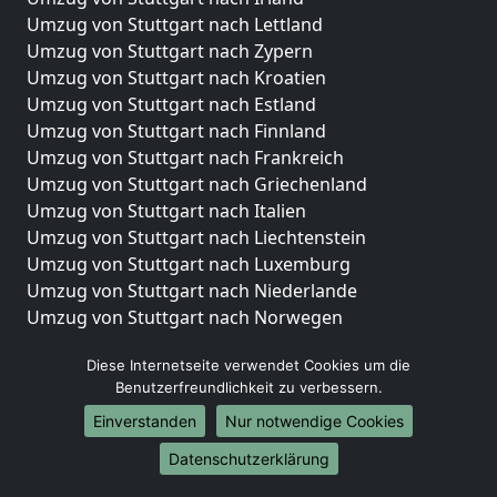
Umzug von Stuttgart nach Lettland
Umzug von Stuttgart nach Zypern
Umzug von Stuttgart nach Kroatien
Umzug von Stuttgart nach Estland
Umzug von Stuttgart nach Finnland
Umzug von Stuttgart nach Frankreich
Umzug von Stuttgart nach Griechenland
Umzug von Stuttgart nach Italien
Umzug von Stuttgart nach Liechtenstein
Umzug von Stuttgart nach Luxemburg
Umzug von Stuttgart nach Niederlande
Umzug von Stuttgart nach Norwegen
Umzüge-Deutschlandweit
Diese Internetseite verwendet Cookies um die
Benutzerfreundlichkeit zu verbessern.
Umzug von Stuttgart nach Berlin
Umzug von Stuttgart nach Hamburg
Einverstanden
Nur notwendige Cookies
Umzug von Stuttgart nach München
Datenschutzerklärung
Umzug von Stuttgart nach Köln