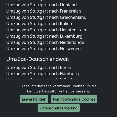
Umzug von Stuttgart nach Finnland
Umzug von Stuttgart nach Frankreich
Umzug von Stuttgart nach Griechenland
Umzug von Stuttgart nach Italien
Umzug von Stuttgart nach Liechtenstein
Umzug von Stuttgart nach Luxemburg
Umzug von Stuttgart nach Niederlande
Umzug von Stuttgart nach Norwegen
Umzüge-Deutschlandweit
Umzug von Stuttgart nach Berlin
Umzug von Stuttgart nach Hamburg
Umzug von Stuttgart nach München
Umzug von Stuttgart nach Köln
Diese Internetseite verwendet Cookies um die
Benutzerfreundlichkeit zu verbessern.
Umzug von Stuttgart nach Frankfurt am Main
Umzug von Stuttgart nach Stuttgart
Einverstanden
Nur notwendige Cookies
Umzug von Stuttgart nach Düsseldorf
Datenschutzerklärung
Umzug von Stuttgart nach Leipzig