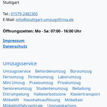
Stuttgart
Tel.:
01579-2482305
E-Mail:
info@stuttgart-umzugsfirma.de
Öffnungszeiten:
Mo - Sa: 07:00 - 16:00 Uhr
Impressum
Datenschutz
Umzugsservice
Umzugsservice
Behördenumzug
Büroumzug
Fernumzug
Firmenumzug
Laborumzug
Mini Umzug
Praxisumzug
Privatumzug
Seniorenumzug
Studentenumzug
Beiladung
Entrümpelung
Halteverbotszone
Klaviertransport
Möbellift
Haushaltsauflösung
Möbeltaxi
Möbelmitfahrzentrale
Umzugskartons