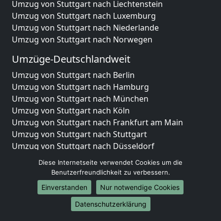
Umzug von Stuttgart nach Liechtenstein
Umzug von Stuttgart nach Luxemburg
Umzug von Stuttgart nach Niederlande
Umzug von Stuttgart nach Norwegen
Umzüge-Deutschlandweit
Umzug von Stuttgart nach Berlin
Umzug von Stuttgart nach Hamburg
Umzug von Stuttgart nach München
Umzug von Stuttgart nach Köln
Umzug von Stuttgart nach Frankfurt am Main
Umzug von Stuttgart nach Stuttgart
Umzug von Stuttgart nach Düsseldorf
Umzug von Stuttgart nach Leipzig
Diese Internetseite verwendet Cookies um die
Umzug von Stuttgart nach Dortmund
Benutzerfreundlichkeit zu verbessern.
Umzug von Stuttgart nach Essen
Einverstanden
Nur notwendige Cookies
Umzug von Stuttgart nach Bremen
Umzug von Stuttgart nach Dresden
Datenschutzerklärung
Umzug von Stuttgart nach Hannover