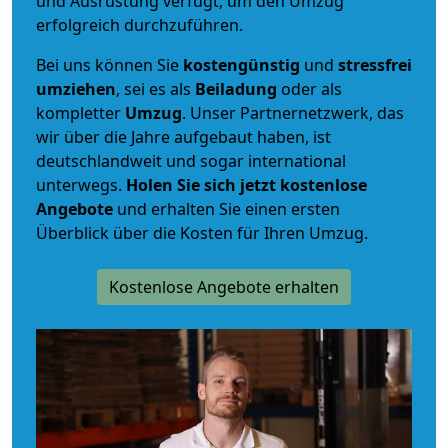
und Ausrüstung verfügt, um den Umzug
erfolgreich durchzuführen.
Bei uns können Sie
kostengünstig
und
stressfrei
umziehen
, sei es als
Beiladung
oder als
kompletter
Umzug
. Unser Partnernetzwerk, das
wir über die Jahre aufgebaut haben, ist
deutschlandweit und sogar international
unterwegs.
Holen Sie sich jetzt kostenlose
Angebote
und erhalten Sie einen ersten
Überblick über die Kosten für Ihren Umzug.
Kostenlose Angebote erhalten