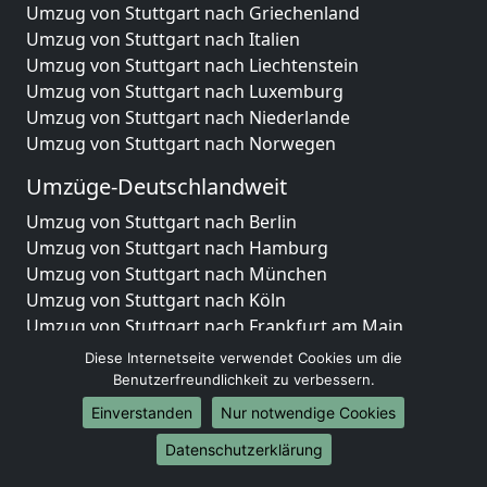
Umzug von Stuttgart nach Griechenland
Umzug von Stuttgart nach Italien
Umzug von Stuttgart nach Liechtenstein
Umzug von Stuttgart nach Luxemburg
Umzug von Stuttgart nach Niederlande
Umzug von Stuttgart nach Norwegen
Umzüge-Deutschlandweit
Umzug von Stuttgart nach Berlin
Umzug von Stuttgart nach Hamburg
Umzug von Stuttgart nach München
Umzug von Stuttgart nach Köln
Umzug von Stuttgart nach Frankfurt am Main
Umzug von Stuttgart nach Stuttgart
Diese Internetseite verwendet Cookies um die
Umzug von Stuttgart nach Düsseldorf
Benutzerfreundlichkeit zu verbessern.
Umzug von Stuttgart nach Leipzig
Einverstanden
Nur notwendige Cookies
Umzug von Stuttgart nach Dortmund
Datenschutzerklärung
Umzug von Stuttgart nach Essen
Umzug von Stuttgart nach Bremen