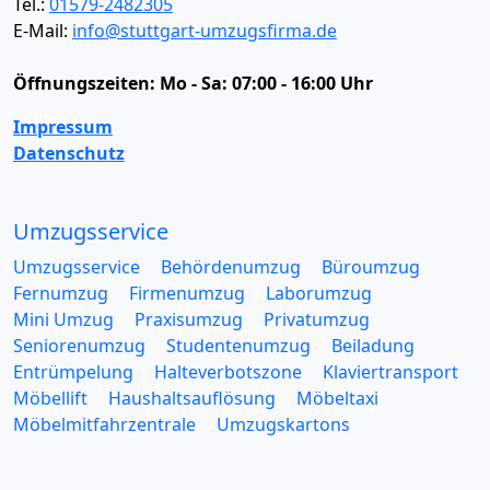
Tel.:
01579-2482305
E-Mail:
info@stuttgart-umzugsfirma.de
Öffnungszeiten:
Mo - Sa: 07:00 - 16:00 Uhr
Impressum
Datenschutz
Umzugsservice
Umzugsservice
Behördenumzug
Büroumzug
Fernumzug
Firmenumzug
Laborumzug
Mini Umzug
Praxisumzug
Privatumzug
Seniorenumzug
Studentenumzug
Beiladung
Entrümpelung
Halteverbotszone
Klaviertransport
Möbellift
Haushaltsauflösung
Möbeltaxi
Möbelmitfahrzentrale
Umzugskartons