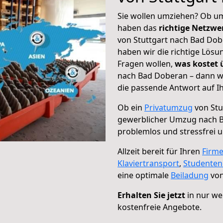
Sie wollen umziehen? Ob um
haben das
richtige Netzw
von Stuttgart nach Bad Dob
haben wir die richtige Lösu
Fragen wollen,
was kostet
nach Bad Doberan – dann wä
die passende Antwort auf Ih
Ob ein
Privatumzug
von Stu
gewerblicher Umzug nach 
problemlos und stressfrei 
Allzeit bereit für Ihren
Firm
Klaviertransport
,
Studente
eine optimale
Beiladung
von
Erhalten Sie jetzt
in nur we
kostenfreie Angebote.