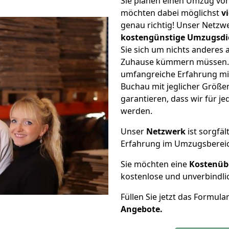
Sie planen einen Umzug vo
möchten dabei möglichst
v
genau richtig! Unser Netzw
kostengünstige Umzugsdi
Sie sich um nichts anderes 
Zuhause kümmern müssen. W
umfangreiche Erfahrung mi
Buchau mit jeglicher Größ
garantieren, dass wir für j
werden.
Unser
Netzwerk
ist sorgfäl
Erfahrung im Umzugsberei
Sie möchten eine
Kostenüb
kostenlose und unverbindli
Füllen Sie jetzt das Formula
Angebote.