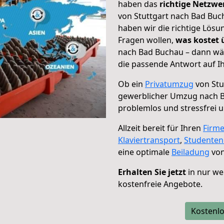
haben das
richtige Netzw
von Stuttgart nach Bad Buc
haben wir die richtige Lösu
Fragen wollen,
was kostet
nach Bad Buchau – dann wäh
die passende Antwort auf Ih
Ob ein
Privatumzug
von Stu
gewerblicher Umzug nach 
problemlos und stressfrei 
Allzeit bereit für Ihren
Firm
Klaviertransport
,
Studente
eine optimale
Beiladung
von
Erhalten Sie jetzt
in nur we
kostenfreie Angebote.
Kostenlo