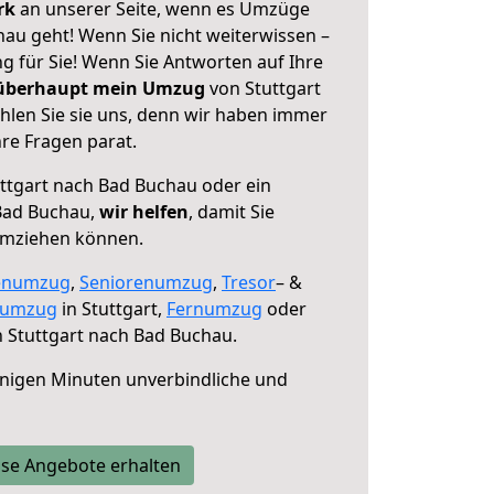
erk
an unserer Seite, wenn es Umzüge
hau geht! Wenn Sie nicht weiterwissen –
ng für Sie! Wenn Sie Antworten auf Ihre
 überhaupt mein Umzug
von Stuttgart
len Sie sie uns, denn wir haben immer
re Fragen parat.
ttgart nach Bad Buchau oder ein
Bad Buchau,
wir helfen
, damit Sie
umziehen können.
enumzug
,
Seniorenumzug
,
Tresor
– &
numzug
in Stuttgart,
Fernumzug
oder
 Stuttgart nach Bad Buchau.
nigen Minuten unverbindliche und
se Angebote erhalten