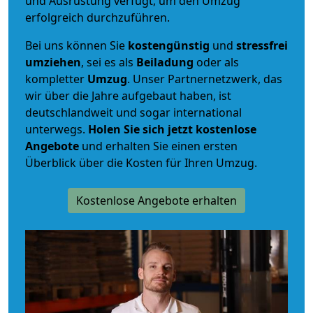
und Ausrüstung verfügt, um den Umzug
erfolgreich durchzuführen.
Bei uns können Sie
kostengünstig
und
stressfrei
umziehen
, sei es als
Beiladung
oder als
kompletter
Umzug
. Unser Partnernetzwerk, das
wir über die Jahre aufgebaut haben, ist
deutschlandweit und sogar international
unterwegs.
Holen Sie sich jetzt kostenlose
Angebote
und erhalten Sie einen ersten
Überblick über die Kosten für Ihren Umzug.
Kostenlose Angebote erhalten