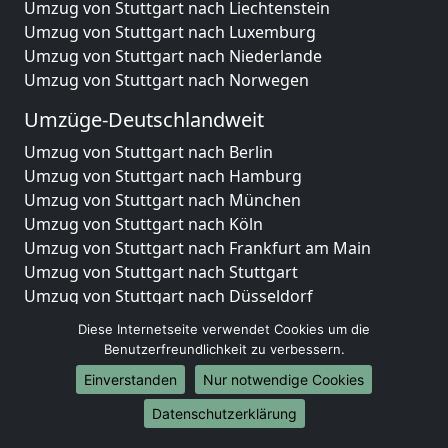
Umzug von Stuttgart nach Liechtenstein
Umzug von Stuttgart nach Luxemburg
Umzug von Stuttgart nach Niederlande
Umzug von Stuttgart nach Norwegen
Umzüge-Deutschlandweit
Umzug von Stuttgart nach Berlin
Umzug von Stuttgart nach Hamburg
Umzug von Stuttgart nach München
Umzug von Stuttgart nach Köln
Umzug von Stuttgart nach Frankfurt am Main
Umzug von Stuttgart nach Stuttgart
Umzug von Stuttgart nach Düsseldorf
Umzug von Stuttgart nach Leipzig
Diese Internetseite verwendet Cookies um die
Umzug von Stuttgart nach Dortmund
Benutzerfreundlichkeit zu verbessern.
Umzug von Stuttgart nach Essen
Einverstanden
Nur notwendige Cookies
Umzug von Stuttgart nach Bremen
Umzug von Stuttgart nach Dresden
Datenschutzerklärung
Umzug von Stuttgart nach Hannover