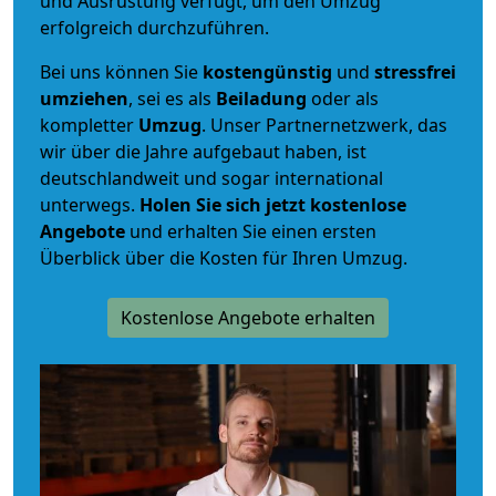
und Ausrüstung verfügt, um den Umzug
erfolgreich durchzuführen.
Bei uns können Sie
kostengünstig
und
stressfrei
umziehen
, sei es als
Beiladung
oder als
kompletter
Umzug
. Unser Partnernetzwerk, das
wir über die Jahre aufgebaut haben, ist
deutschlandweit und sogar international
unterwegs.
Holen Sie sich jetzt kostenlose
Angebote
und erhalten Sie einen ersten
Überblick über die Kosten für Ihren Umzug.
Kostenlose Angebote erhalten