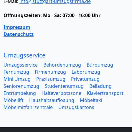
E-Mail:
info@stuttgart-umzugsfirma.de
Öffnungszeiten:
Mo - Sa: 07:00 - 16:00 Uhr
Impressum
Datenschutz
Umzugsservice
Umzugsservice
Behördenumzug
Büroumzug
Fernumzug
Firmenumzug
Laborumzug
Mini Umzug
Praxisumzug
Privatumzug
Seniorenumzug
Studentenumzug
Beiladung
Entrümpelung
Halteverbotszone
Klaviertransport
Möbellift
Haushaltsauflösung
Möbeltaxi
Möbelmitfahrzentrale
Umzugskartons