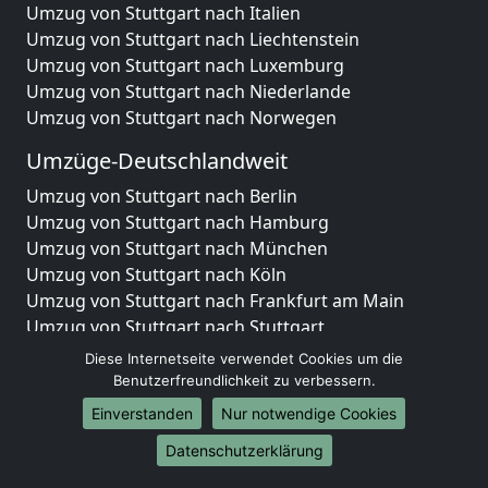
Umzug von Stuttgart nach Italien
Umzug von Stuttgart nach Liechtenstein
Umzug von Stuttgart nach Luxemburg
Umzug von Stuttgart nach Niederlande
Umzug von Stuttgart nach Norwegen
Umzüge-Deutschlandweit
Umzug von Stuttgart nach Berlin
Umzug von Stuttgart nach Hamburg
Umzug von Stuttgart nach München
Umzug von Stuttgart nach Köln
Umzug von Stuttgart nach Frankfurt am Main
Umzug von Stuttgart nach Stuttgart
Umzug von Stuttgart nach Düsseldorf
Diese Internetseite verwendet Cookies um die
Umzug von Stuttgart nach Leipzig
Benutzerfreundlichkeit zu verbessern.
Umzug von Stuttgart nach Dortmund
Einverstanden
Nur notwendige Cookies
Umzug von Stuttgart nach Essen
Datenschutzerklärung
Umzug von Stuttgart nach Bremen
Umzug von Stuttgart nach Dresden