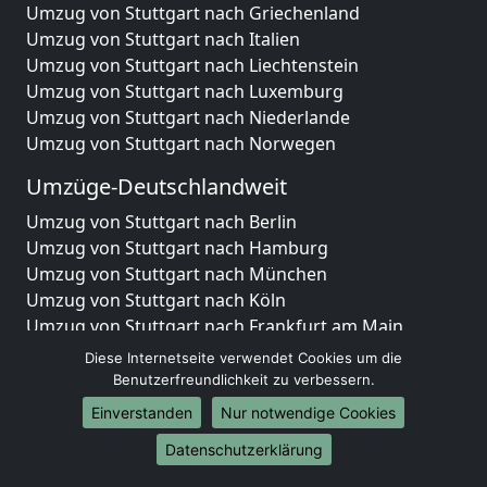
Umzug von Stuttgart nach Griechenland
Umzug von Stuttgart nach Italien
Umzug von Stuttgart nach Liechtenstein
Umzug von Stuttgart nach Luxemburg
Umzug von Stuttgart nach Niederlande
Umzug von Stuttgart nach Norwegen
Umzüge-Deutschlandweit
Umzug von Stuttgart nach Berlin
Umzug von Stuttgart nach Hamburg
Umzug von Stuttgart nach München
Umzug von Stuttgart nach Köln
Umzug von Stuttgart nach Frankfurt am Main
Umzug von Stuttgart nach Stuttgart
Diese Internetseite verwendet Cookies um die
Umzug von Stuttgart nach Düsseldorf
Benutzerfreundlichkeit zu verbessern.
Umzug von Stuttgart nach Leipzig
Einverstanden
Nur notwendige Cookies
Umzug von Stuttgart nach Dortmund
Datenschutzerklärung
Umzug von Stuttgart nach Essen
Umzug von Stuttgart nach Bremen