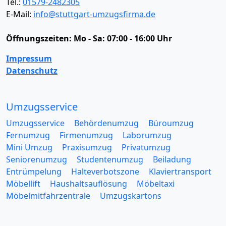
Tel.:
01579-2482305
E-Mail:
info@stuttgart-umzugsfirma.de
Öffnungszeiten:
Mo - Sa: 07:00 - 16:00 Uhr
Impressum
Datenschutz
Umzugsservice
Umzugsservice
Behördenumzug
Büroumzug
Fernumzug
Firmenumzug
Laborumzug
Mini Umzug
Praxisumzug
Privatumzug
Seniorenumzug
Studentenumzug
Beiladung
Entrümpelung
Halteverbotszone
Klaviertransport
Möbellift
Haushaltsauflösung
Möbeltaxi
Möbelmitfahrzentrale
Umzugskartons