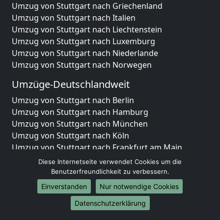
Umzug von Stuttgart nach Griechenland
Umzug von Stuttgart nach Italien
Umzug von Stuttgart nach Liechtenstein
Umzug von Stuttgart nach Luxemburg
Umzug von Stuttgart nach Niederlande
Umzug von Stuttgart nach Norwegen
Umzüge-Deutschlandweit
Umzug von Stuttgart nach Berlin
Umzug von Stuttgart nach Hamburg
Umzug von Stuttgart nach München
Umzug von Stuttgart nach Köln
Umzug von Stuttgart nach Frankfurt am Main
Umzug von Stuttgart nach Stuttgart
Diese Internetseite verwendet Cookies um die
Umzug von Stuttgart nach Düsseldorf
Benutzerfreundlichkeit zu verbessern.
Umzug von Stuttgart nach Leipzig
Einverstanden
Nur notwendige Cookies
Umzug von Stuttgart nach Dortmund
Datenschutzerklärung
Umzug von Stuttgart nach Essen
Umzug von Stuttgart nach Bremen