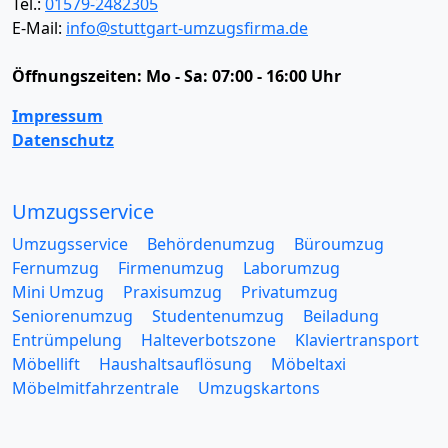
Tel.:
01579-2482305
E-Mail:
info@stuttgart-umzugsfirma.de
Öffnungszeiten:
Mo - Sa: 07:00 - 16:00 Uhr
Impressum
Datenschutz
Umzugsservice
Umzugsservice
Behördenumzug
Büroumzug
Fernumzug
Firmenumzug
Laborumzug
Mini Umzug
Praxisumzug
Privatumzug
Seniorenumzug
Studentenumzug
Beiladung
Entrümpelung
Halteverbotszone
Klaviertransport
Möbellift
Haushaltsauflösung
Möbeltaxi
Möbelmitfahrzentrale
Umzugskartons