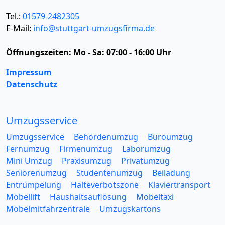
Tel.:
01579-2482305
E-Mail:
info@stuttgart-umzugsfirma.de
Öffnungszeiten:
Mo - Sa: 07:00 - 16:00 Uhr
Impressum
Datenschutz
Umzugsservice
Umzugsservice
Behördenumzug
Büroumzug
Fernumzug
Firmenumzug
Laborumzug
Mini Umzug
Praxisumzug
Privatumzug
Seniorenumzug
Studentenumzug
Beiladung
Entrümpelung
Halteverbotszone
Klaviertransport
Möbellift
Haushaltsauflösung
Möbeltaxi
Möbelmitfahrzentrale
Umzugskartons