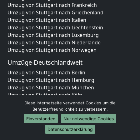
Umzug von Stuttgart nach Frankreich
Umzug von Stuttgart nach Griechenland
Umzug von Stuttgart nach Italien
Umzug von Stuttgart nach Liechtenstein
Umzug von Stuttgart nach Luxemburg
Umzug von Stuttgart nach Niederlande
Umzug von Stuttgart nach Norwegen
Umzüge-Deutschlandweit
Umzug von Stuttgart nach Berlin
Umzug von Stuttgart nach Hamburg
Umzug von Stuttgart nach München
Umzug von Stuttgart nach Köln
Umzug von Stuttgart nach Frankfurt am Main
Diese Internetseite verwendet Cookies um die
Umzug von Stuttgart nach Stuttgart
Benutzerfreundlichkeit zu verbessern.
Umzug von Stuttgart nach Düsseldorf
Einverstanden
Nur notwendige Cookies
Umzug von Stuttgart nach Leipzig
Datenschutzerklärung
Umzug von Stuttgart nach Dortmund
Umzug von Stuttgart nach Essen