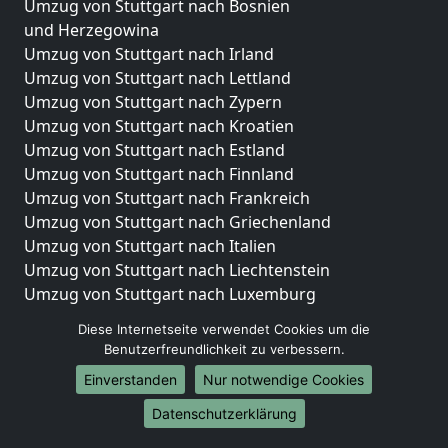
Umzug von Stuttgart nach Bosnien
und Herzegowina
Umzug von Stuttgart nach Irland
Umzug von Stuttgart nach Lettland
Umzug von Stuttgart nach Zypern
Umzug von Stuttgart nach Kroatien
Umzug von Stuttgart nach Estland
Umzug von Stuttgart nach Finnland
Umzug von Stuttgart nach Frankreich
Umzug von Stuttgart nach Griechenland
Umzug von Stuttgart nach Italien
Umzug von Stuttgart nach Liechtenstein
Umzug von Stuttgart nach Luxemburg
Umzug von Stuttgart nach Niederlande
Diese Internetseite verwendet Cookies um die
Umzug von Stuttgart nach Norwegen
Benutzerfreundlichkeit zu verbessern.
Umzüge-Deutschlandweit
Einverstanden
Nur notwendige Cookies
Umzug von Stuttgart nach Berlin
Datenschutzerklärung
Umzug von Stuttgart nach Hamburg