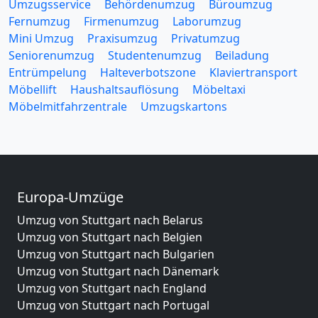
Umzugsservice
Behördenumzug
Büroumzug
Fernumzug
Firmenumzug
Laborumzug
Mini Umzug
Praxisumzug
Privatumzug
Seniorenumzug
Studentenumzug
Beiladung
Entrümpelung
Halteverbotszone
Klaviertransport
Möbellift
Haushaltsauflösung
Möbeltaxi
Möbelmitfahrzentrale
Umzugskartons
Europa-Umzüge
Umzug von Stuttgart nach Belarus
Umzug von Stuttgart nach Belgien
Umzug von Stuttgart nach Bulgarien
Umzug von Stuttgart nach Dänemark
Umzug von Stuttgart nach England
Umzug von Stuttgart nach Portugal