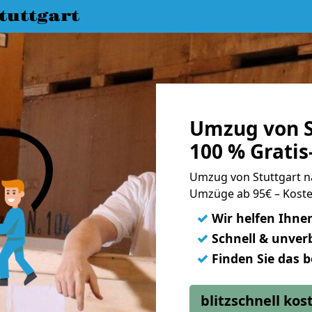
uttgart
Umzug von S
100 % Grati
Umzug von Stuttgart 
Umzüge ab 95€ – Koste
✓
Wir helfen Ihne
✓
Schnell & unverb
✓
Finden Sie das 
blitzschnell ko