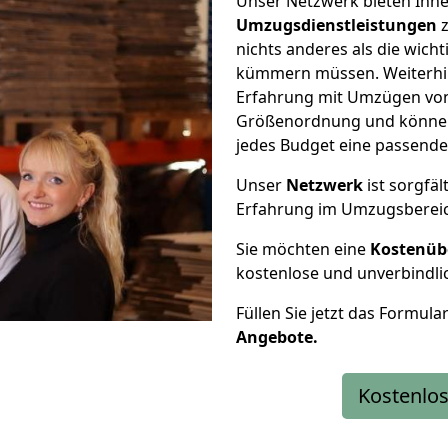
Unser Netzwerk bieten Ihn
Umzugsdienstleistungen
z
nichts anderes als die wic
kümmern müssen. Weiterhin
Erfahrung mit Umzügen von 
Größenordnung und können 
jedes Budget eine passende
Unser
Netzwerk
ist sorgfäl
Erfahrung im Umzugsberei
Sie möchten eine
Kostenüb
kostenlose und unverbindli
Füllen Sie jetzt das Formula
Angebote.
Kostenlos