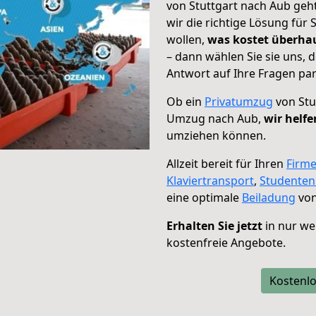
von Stuttgart nach Aub geh
wir die richtige Lösung für
wollen,
was kostet überh
– dann wählen Sie sie uns,
Antwort auf Ihre Fragen par
Ob ein
Privatumzug
von Stu
Umzug nach Aub,
wir helfe
umziehen können.
Allzeit bereit für Ihren
Firm
Klaviertransport
,
Studente
eine optimale
Beiladung
von
Erhalten Sie jetzt
in nur we
kostenfreie Angebote.
Kostenlo