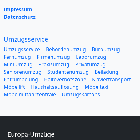
Impressum
Datenschutz
Umzugsservice
Umzugsservice
Behördenumzug
Büroumzug
Fernumzug
Firmenumzug
Laborumzug
Mini Umzug
Praxisumzug
Privatumzug
Seniorenumzug
Studentenumzug
Beiladung
Entrümpelung
Halteverbotszone
Klaviertransport
Möbellift
Haushaltsauflösung
Möbeltaxi
Möbelmitfahrzentrale
Umzugskartons
Europa-Umzüge