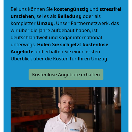
Bei uns können Sie
kostengünstig
und
stressfrei
umziehen
, sei es als
Beiladung
oder als
kompletter
Umzug
. Unser Partnernetzwerk, das
wir über die Jahre aufgebaut haben, ist
deutschlandweit und sogar international
unterwegs.
Holen Sie sich jetzt kostenlose
Angebote
und erhalten Sie einen ersten
Überblick über die Kosten für Ihren Umzug.
Kostenlose Angebote erhalten