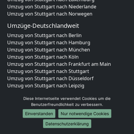
Umzug von Stuttgart nach Niederlande
Umzug von Stuttgart nach Norwegen
Umzüge-Deutschlandweit
Umzug von Stuttgart nach Berlin
Umzug von Stuttgart nach Hamburg
Umzug von Stuttgart nach München
Umzug von Stuttgart nach Köln
Umzug von Stuttgart nach Frankfurt am Main
Umzug von Stuttgart nach Stuttgart
Umzug von Stuttgart nach Düsseldorf
Umzug von Stuttgart nach Leipzig
Umzug von Stuttgart nach Dortmund
Diese Internetseite verwendet Cookies um die
Umzug von Stuttgart nach Essen
Benutzerfreundlichkeit zu verbessern.
Umzug von Stuttgart nach Bremen
Umzug von Stuttgart nach Dresden
Einverstanden
Nur notwendige Cookies
Umzug von Stuttgart nach Hannover
Datenschutzerklärung
Umzug von Stuttgart nach Nürnberg