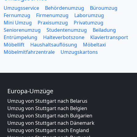
Umzugsservice
Behördenumzug
Büroumzug
Fernumzug
Firmenumzug
Laborumzug
Mini Umzug
Praxisumzug
Privatumzug
Seniorenumzug
Studentenumzug
Beiladung
Entrümpelung
Halteverbotszone
Klaviertransport
Möbellift
Haushaltsauflösung
Möbeltaxi
Möbelmitfahrzentrale
Umzugskartons
Europa-Umzüge
Umzug von Stuttgart nach Belarus
Umzug von Stuttgart nach Belgien
Umzug von Stuttgart nach Bulgarien
Umzug von Stuttgart nach Dänemark
Umzug von Stuttgart nach England