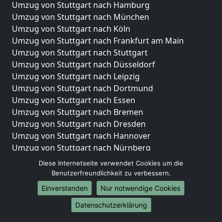
Umzug von Stuttgart nach Hamburg
Umzug von Stuttgart nach München
Umzug von Stuttgart nach Köln
Umzug von Stuttgart nach Frankfurt am Main
Umzug von Stuttgart nach Stuttgart
Umzug von Stuttgart nach Düsseldorf
Umzug von Stuttgart nach Leipzig
Umzug von Stuttgart nach Dortmund
Umzug von Stuttgart nach Essen
Umzug von Stuttgart nach Bremen
Umzug von Stuttgart nach Dresden
Umzug von Stuttgart nach Hannover
Umzug von Stuttgart nach Nürnberg
Umzug von Stuttgart nach Duisburg
Diese Internetseite verwendet Cookies um die
Umzug von Stuttgart nach Bochum
Benutzerfreundlichkeit zu verbessern.
Umzug von Stuttgart nach Wuppertal
Einverstanden
Nur notwendige Cookies
Umzug von Stuttgart nach Bielefeld
Datenschutzerklärung
Umzug von Stuttgart nach Bonn
Umzug von Stuttgart nach Münster