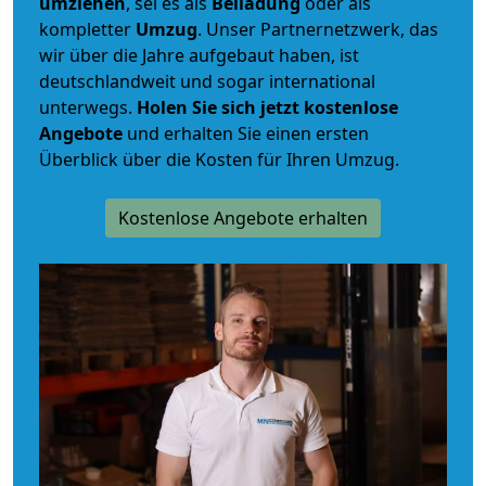
umziehen
, sei es als
Beiladung
oder als
kompletter
Umzug
. Unser Partnernetzwerk, das
wir über die Jahre aufgebaut haben, ist
deutschlandweit und sogar international
unterwegs.
Holen Sie sich jetzt kostenlose
Angebote
und erhalten Sie einen ersten
Überblick über die Kosten für Ihren Umzug.
Kostenlose Angebote erhalten