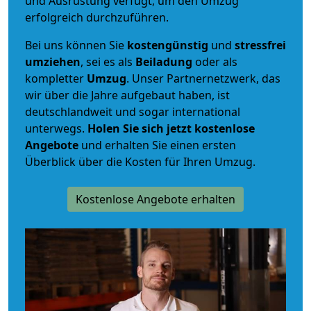
und Ausrüstung verfügt, um den Umzug
erfolgreich durchzuführen.
Bei uns können Sie
kostengünstig
und
stressfrei
umziehen
, sei es als
Beiladung
oder als
kompletter
Umzug
. Unser Partnernetzwerk, das
wir über die Jahre aufgebaut haben, ist
deutschlandweit und sogar international
unterwegs.
Holen Sie sich jetzt kostenlose
Angebote
und erhalten Sie einen ersten
Überblick über die Kosten für Ihren Umzug.
Kostenlose Angebote erhalten