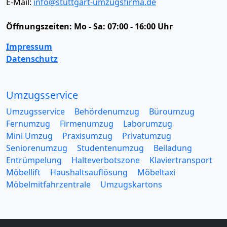
E-Mail:
info@stuttgart-umzugsfirma.de
Öffnungszeiten:
Mo - Sa: 07:00 - 16:00 Uhr
Impressum
Datenschutz
Umzugsservice
Umzugsservice
Behördenumzug
Büroumzug
Fernumzug
Firmenumzug
Laborumzug
Mini Umzug
Praxisumzug
Privatumzug
Seniorenumzug
Studentenumzug
Beiladung
Entrümpelung
Halteverbotszone
Klaviertransport
Möbellift
Haushaltsauflösung
Möbeltaxi
Möbelmitfahrzentrale
Umzugskartons