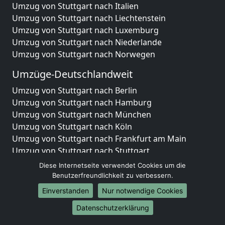
Umzug von Stuttgart nach Italien
Umzug von Stuttgart nach Liechtenstein
Umzug von Stuttgart nach Luxemburg
Umzug von Stuttgart nach Niederlande
Umzug von Stuttgart nach Norwegen
Umzüge-Deutschlandweit
Umzug von Stuttgart nach Berlin
Umzug von Stuttgart nach Hamburg
Umzug von Stuttgart nach München
Umzug von Stuttgart nach Köln
Umzug von Stuttgart nach Frankfurt am Main
Umzug von Stuttgart nach Stuttgart
Umzug von Stuttgart nach Düsseldorf
Diese Internetseite verwendet Cookies um die
Umzug von Stuttgart nach Leipzig
Benutzerfreundlichkeit zu verbessern.
Umzug von Stuttgart nach Dortmund
Einverstanden
Nur notwendige Cookies
Umzug von Stuttgart nach Essen
Datenschutzerklärung
Umzug von Stuttgart nach Bremen
Umzug von Stuttgart nach Dresden