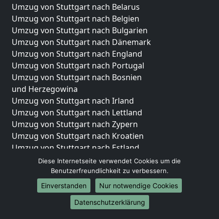
Umzug von Stuttgart nach Belarus
Umzug von Stuttgart nach Belgien
Umzug von Stuttgart nach Bulgarien
Umzug von Stuttgart nach Dänemark
Umzug von Stuttgart nach England
Umzug von Stuttgart nach Portugal
Umzug von Stuttgart nach Bosnien
und Herzegowina
Umzug von Stuttgart nach Irland
Umzug von Stuttgart nach Lettland
Umzug von Stuttgart nach Zypern
Umzug von Stuttgart nach Kroatien
Umzug von Stuttgart nach Estland
Umzug von Stuttgart nach Finnland
Diese Internetseite verwendet Cookies um die
Umzug von Stuttgart nach Frankreich
Benutzerfreundlichkeit zu verbessern.
Umzug von Stuttgart nach Griechenland
Einverstanden
Nur notwendige Cookies
Umzug von Stuttgart nach Italien
Datenschutzerklärung
Umzug von Stuttgart nach Liechtenstein
Umzug von Stuttgart nach Luxemburg