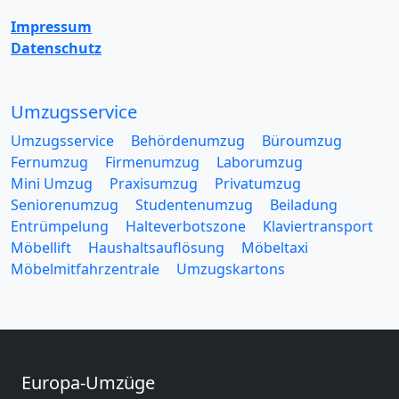
Impressum
Datenschutz
Umzugsservice
Umzugsservice
Behördenumzug
Büroumzug
Fernumzug
Firmenumzug
Laborumzug
Mini Umzug
Praxisumzug
Privatumzug
Seniorenumzug
Studentenumzug
Beiladung
Entrümpelung
Halteverbotszone
Klaviertransport
Möbellift
Haushaltsauflösung
Möbeltaxi
Möbelmitfahrzentrale
Umzugskartons
Europa-Umzüge