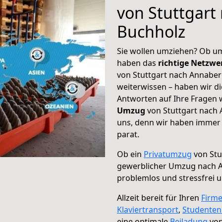
von Stuttgart
Buchholz
Sie wollen umziehen? Ob um
haben das
richtige Netzw
von Stuttgart nach Annaber
weiterwissen – haben wir di
Antworten auf Ihre Fragen 
Umzug
von Stuttgart nach 
uns, denn wir haben immer 
parat.
Ob ein
Privatumzug
von Stu
gewerblicher Umzug nach 
problemlos und stressfrei 
Allzeit bereit für Ihren
Firm
Klaviertransport
,
Studente
eine optimale
Beiladung
von