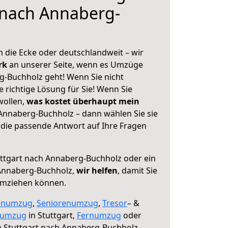
 nach Annaberg-
 die Ecke oder deutschlandweit – wir
erk
an unserer Seite, wenn es Umzüge
g-Buchholz geht! Wenn Sie nicht
e richtige Lösung für Sie! Wenn Sie
wollen,
was kostet überhaupt mein
Annaberg-Buchholz – dann wählen Sie sie
die passende Antwort auf Ihre Fragen
ttgart nach Annaberg-Buchholz oder ein
Annaberg-Buchholz,
wir helfen
, damit Sie
umziehen können.
enumzug
,
Seniorenumzug
,
Tresor
– &
numzug
in Stuttgart,
Fernumzug
oder
 Stuttgart nach Annaberg-Buchholz.