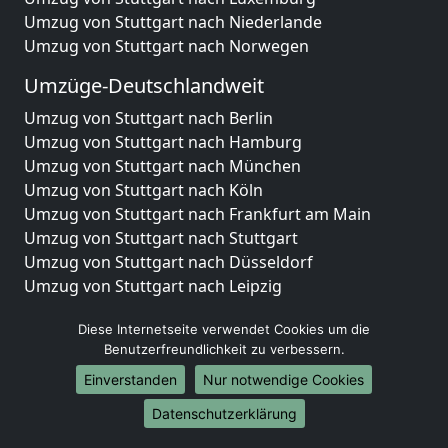
Umzug von Stuttgart nach Niederlande
Umzug von Stuttgart nach Norwegen
Umzüge-Deutschlandweit
Umzug von Stuttgart nach Berlin
Umzug von Stuttgart nach Hamburg
Umzug von Stuttgart nach München
Umzug von Stuttgart nach Köln
Umzug von Stuttgart nach Frankfurt am Main
Umzug von Stuttgart nach Stuttgart
Umzug von Stuttgart nach Düsseldorf
Umzug von Stuttgart nach Leipzig
Umzug von Stuttgart nach Dortmund
Diese Internetseite verwendet Cookies um die
Umzug von Stuttgart nach Essen
Benutzerfreundlichkeit zu verbessern.
Umzug von Stuttgart nach Bremen
Umzug von Stuttgart nach Dresden
Einverstanden
Nur notwendige Cookies
Umzug von Stuttgart nach Hannover
Datenschutzerklärung
Umzug von Stuttgart nach Nürnberg