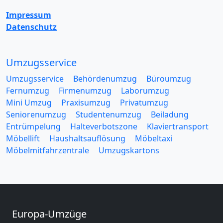
Impressum
Datenschutz
Umzugsservice
Umzugsservice
Behördenumzug
Büroumzug
Fernumzug
Firmenumzug
Laborumzug
Mini Umzug
Praxisumzug
Privatumzug
Seniorenumzug
Studentenumzug
Beiladung
Entrümpelung
Halteverbotszone
Klaviertransport
Möbellift
Haushaltsauflösung
Möbeltaxi
Möbelmitfahrzentrale
Umzugskartons
Europa-Umzüge