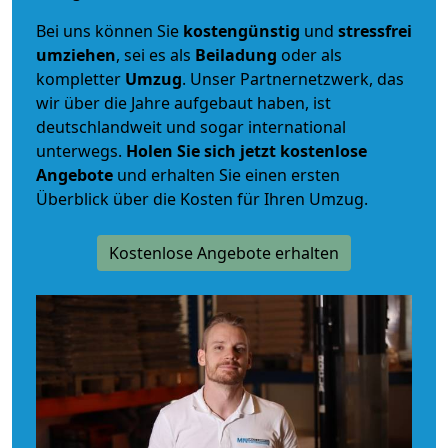
Bei uns können Sie
kostengünstig
und
stressfrei
umziehen
, sei es als
Beiladung
oder als
kompletter
Umzug
. Unser Partnernetzwerk, das
wir über die Jahre aufgebaut haben, ist
deutschlandweit und sogar international
unterwegs.
Holen Sie sich jetzt kostenlose
Angebote
und erhalten Sie einen ersten
Überblick über die Kosten für Ihren Umzug.
Kostenlose Angebote erhalten