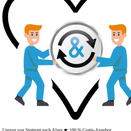
Umzug von Stuttgart nach Alzey ☛ 100 % Gratis-Angebot