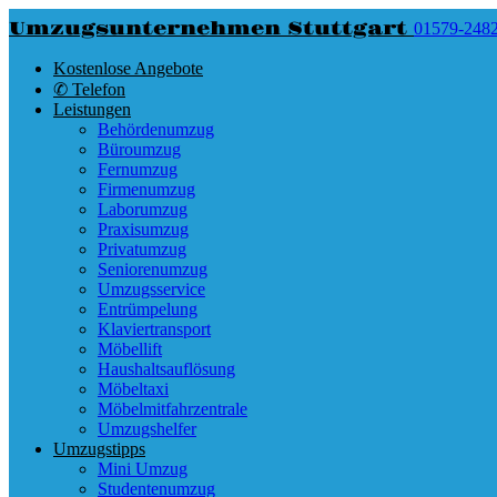
Umzugsunternehmen Stuttgart
01579-248
Kostenlose Angebote
✆ Telefon
Leistungen
Behördenumzug
Büroumzug
Fernumzug
Firmenumzug
Laborumzug
Praxisumzug
Privatumzug
Seniorenumzug
Umzugsservice
Entrümpelung
Klaviertransport
Möbellift
Haushaltsauflösung
Möbeltaxi
Möbelmitfahrzentrale
Umzugshelfer
Umzugstipps
Mini Umzug
Studentenumzug