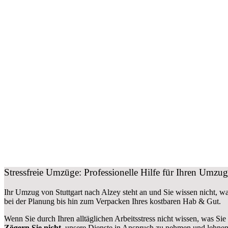
Stressfreie Umzüge: Professionelle Hilfe für Ihren Umzug
Ihr Umzug von Stuttgart nach Alzey steht an und Sie wissen nicht, wa
bei der Planung bis hin zum Verpacken Ihres kostbaren Hab & Gut.
Wenn Sie durch Ihren alltäglichen Arbeitsstress nicht wissen, was Sie
Zögern Sie nicht
, unsere Dienste in Anspruch zu nehmen und lehnen