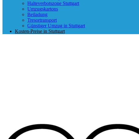
Halteverbotszone Stuttgart
Umzugskartons
Beiladung
Tresortransport
Günstiger Umzug in Stuttgart
Kosten-Preise in Stuttgart