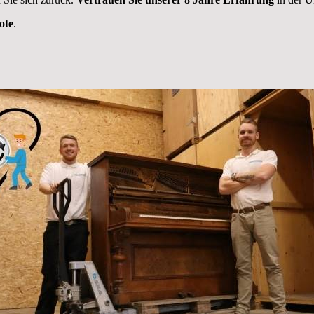
ote
.