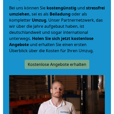
Bei uns können Sie
kostengünstig
und
stressfrei
umziehen
, sei es als
Beiladung
oder als
kompletter
Umzug
. Unser Partnernetzwerk, das
wir über die Jahre aufgebaut haben, ist
deutschlandweit und sogar international
unterwegs.
Holen Sie sich jetzt kostenlose
Angebote
und erhalten Sie einen ersten
Überblick über die Kosten für Ihren Umzug.
Kostenlose Angebote erhalten