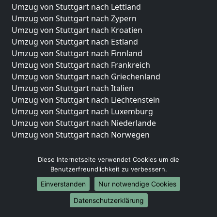
Umzug von Stuttgart nach Lettland
Umzug von Stuttgart nach Zypern
Umzug von Stuttgart nach Kroatien
Umzug von Stuttgart nach Estland
Umzug von Stuttgart nach Finnland
Umzug von Stuttgart nach Frankreich
Umzug von Stuttgart nach Griechenland
Umzug von Stuttgart nach Italien
Umzug von Stuttgart nach Liechtenstein
Umzug von Stuttgart nach Luxemburg
Umzug von Stuttgart nach Niederlande
Umzug von Stuttgart nach Norwegen
Umzüge-Deutschlandweit
Diese Internetseite verwendet Cookies um die
Umzug von Stuttgart nach Berlin
Benutzerfreundlichkeit zu verbessern.
Umzug von Stuttgart nach Hamburg
Einverstanden
Nur notwendige Cookies
Umzug von Stuttgart nach München
Datenschutzerklärung
Umzug von Stuttgart nach Köln
Umzug von Stuttgart nach Frankfurt am Main