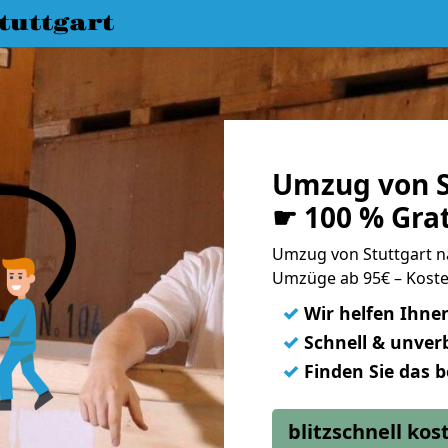
uttgart
Umzug von S
☛ 100 % Gra
Umzug von Stuttgart 
Umzüge ab 95€ – Koste
✓
Wir helfen Ihne
✓
Schnell & unverb
✓
Finden Sie das 
blitzschnell ko