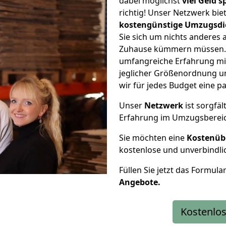
dabei möglichst
viel Geld 
richtig! Unser Netzwerk bi
kostengünstige Umzugsdi
Sie sich um nichts anderes 
Zuhause kümmern müssen. W
umfangreiche Erfahrung mi
jeglicher Größenordnung u
wir für jedes Budget eine 
Unser
Netzwerk
ist sorgfäl
Erfahrung im Umzugsberei
Sie möchten eine
Kostenüb
kostenlose und unverbindli
Füllen Sie jetzt das Formula
Angebote.
Kostenlos