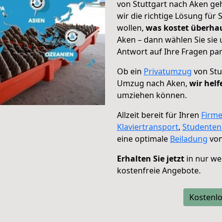
von Stuttgart nach Aken ge
wir die richtige Lösung für
wollen,
was kostet überh
Aken – dann wählen Sie sie
Antwort auf Ihre Fragen par
Ob ein
Privatumzug
von Stu
Umzug nach Aken,
wir helf
umziehen können.
Allzeit bereit für Ihren
Firm
Klaviertransport
,
Studente
eine optimale
Beiladung
von
Erhalten Sie jetzt
in nur we
kostenfreie Angebote.
Kostenlo